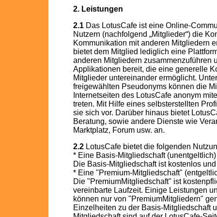
2. Leistungen
2.1
Das LotusCafe ist eine Online-Commu
Nutzern (nachfolgend „Mitglieder“) die K
Kommunikation mit anderen Mitgliedern er
bietet dem Mitglied lediglich eine Plattfor
anderen Mitgliedern zusammenzuführen und
Applikationen bereit, die eine generelle 
Mitglieder untereinander ermöglicht. Unt
freigewählten Pseudonyms können die Mit
Internetseiten des LotusCafe anonym mit
treten. Mit Hilfe eines selbsterstellten Prof
sie sich vor. Darüber hinaus bietet LotusC
Beratung, sowie andere Dienste wie Vera
Marktplatz, Forum usw. an.
2.2
LotusCafe bietet die folgenden Nutzu
* Eine Basis-Mitgliedschaft (unentgeltlich)
Die Basis-Mitgliedschaft ist kostenlos und
* Eine "Premium-Mitgliedschaft" (entgeltli
Die "PremiumMitgliedschaft" ist kostenpfli
vereinbarte Laufzeit. Einige Leistungen 
können nur von "PremiumMitgliedern" gen
Einzelheiten zu der Basis-Mitgliedschaft
Mitgliedschaft sind auf der LotusCafe-Sei