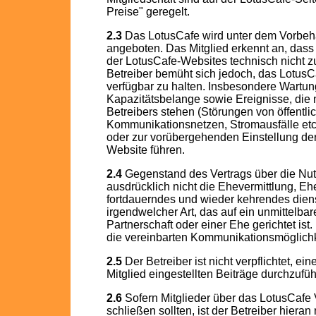
Preise" geregelt.
2.3
Das LotusCafe wird unter dem Vorbehal
angeboten. Das Mitglied erkennt an, dass
der LotusCafe-Websites technisch nicht zu 
Betreiber bemüht sich jedoch, das LotusC
verfügbar zu halten. Insbesondere Wartung
Kapazitätsbelange sowie Ereignisse, die 
Betreibers stehen (Störungen von öffentli
Kommunikationsnetzen, Stromausfälle etc
oder zur vorübergehenden Einstellung der
Website führen.
2.4
Gegenstand des Vertrags über die Nut
ausdrücklich nicht die Ehevermittlung, E
fortdauerndes und wieder kehrendes diens
irgendwelcher Art, das auf ein unmittelb
Partnerschaft oder einer Ehe gerichtet ist.
die vereinbarten Kommunikationsmöglichk
2.5
Der Betreiber ist nicht verpflichtet, e
Mitglied eingestellten Beiträge durchzufüh
2.6
Sofern Mitglieder über das LotusCafe 
schließen sollten, ist der Betreiber hieran 