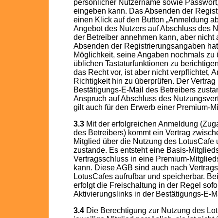
persönlicher Nutzername sowie Passwort, E
eingeben kann. Das Absenden der Regist
einen Klick auf den Button „Anmeldung abs
Angebot des Nutzers auf Abschluss des N
der Betreiber annehmen kann, aber nich
Absenden der Registrierungsangaben hat 
Möglichkeit, seine Angaben nochmals zu 
üblichen Tastaturfunktionen zu berichtigen
das Recht vor, ist aber nicht verpflichtet,
Richtigkeit hin zu überprüfen. Der Vertra
Bestätigungs-E-Mail des Betreibers zust
Anspruch auf Abschluss des Nutzungsvertr
gilt auch für den Erwerb einer Premium-Mi
3.3
Mit der erfolgreichen Anmeldung (Zug
des Betreibers) kommt ein Vertrag zwisc
Mitglied über die Nutzung des LotusCafe 
zustande. Es entsteht eine Basis-Mitglieds
Vertragsschluss in eine Premium-Mitglie
kann. Diese AGB sind auch nach Vertrags
LotusCafes aufrufbar und speicherbar. Bei
erfolgt die Freischaltung in der Regel sof
Aktivierungslinks in der Bestätigungs-E-Ma
3.4
Die Berechtigung zur Nutzung des Lotu