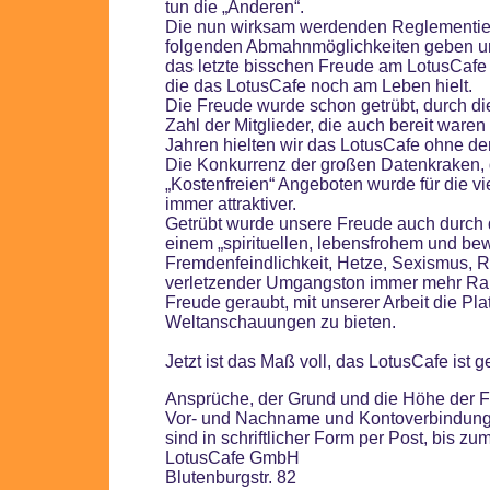
tun die „Anderen“.
Die nun wirksam werdenden Reglementie
folgenden Abmahnmöglichkeiten geben uns
das letzte bisschen Freude am LotusCafe
die das LotusCafe noch am Leben hielt.
Die Freude wurde schon getrübt, durch d
Zahl der Mitglieder, die auch bereit waren
Jahren hielten wir das LotusCafe ohne de
Die Konkurrenz der großen Datenkraken, d
„Kostenfreien“ Angeboten wurde für die v
immer attraktiver.
Getrübt wurde unsere Freude auch durch 
einem „spirituellen, lebensfrohem und bew
Fremdenfeindlichkeit, Hetze, Sexismus, 
verletzender Umgangston immer mehr Rau
Freude geraubt, mit unserer Arbeit die Pla
Weltanschauungen zu bieten.
Jetzt ist das Maß voll, das LotusCafe ist 
Ansprüche, der Grund und die Höhe der 
Vor- und Nachname und Kontoverbindu
sind in schriftlicher Form per Post, bis zu
LotusCafe GmbH
Blutenburgstr. 82