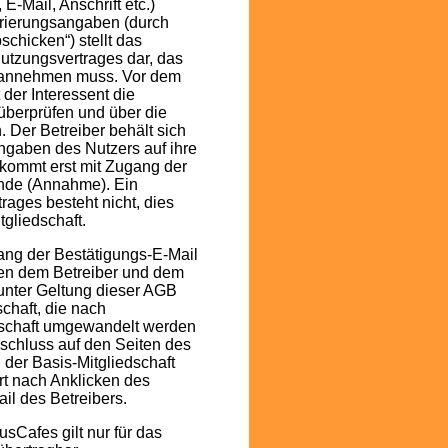
-Mail, Anschrift etc.)
rierungsangaben (durch
chicken“) stellt das
utzungsvertrages dar, das
t annehmen muss. Vor dem
der Interessent die
überprüfen und über die
. Der Betreiber behält sich
 Angaben des Nutzers auf ihre
g kommt erst mit Zugang der
ande (Annahme). Ein
ages besteht nicht, dies
tgliedschaft.
ang der Bestätigungs-E-Mail
hen dem Betreiber und dem
unter Geltung dieser AGB
chaft, die nach
dschaft umgewandelt werden
schluss auf den Seiten des
 der Basis-Mitgliedschaft
ort nach Anklicken des
il des Betreibers.
sCafes gilt nur für das