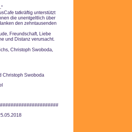
.“
Cafe tatkräftig unterstützt
nen die unentgeltlich über
 danken den zehntausenden
ude, Freundschaft, Liebe
e und Distanz verursacht.
richs, Christoph Swoboda,
d Christoph Swoboda
el
######################
25.05.2018