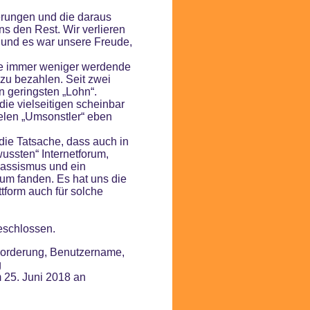
rungen und die daraus
 den Rest. Wir verlieren
 und es war unsere Freude,
ie immer weniger werdende
 zu bezahlen. Seit zwei
n geringsten „Lohn“.
ie vielseitigen scheinbar
ielen „Umsonstler“ eben
die Tatsache, dass auch in
ussten“ Internetforum,
Rassismus und ein
m fanden. Es hat uns die
ttform auch für solche
geschlossen.
Forderung, Benutzername,
ng
m 25. Juni 2018 an