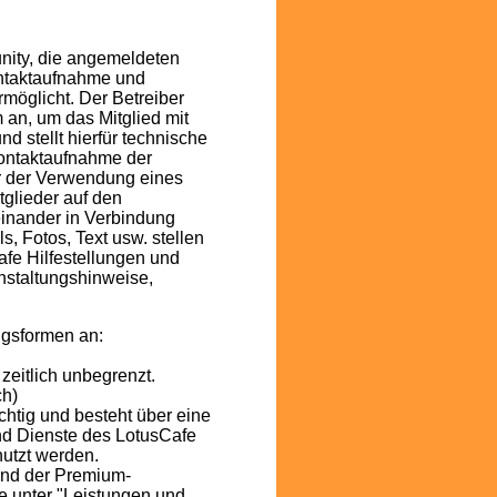
nity, die angemeldeten
ontaktaufnahme und
möglicht. Der Betreiber
m an, um das Mitglied mit
 stellt hierfür technische
Kontaktaufnahme der
er der Verwendung eines
glieder auf den
einander in Verbindung
ils, Fotos, Text usw. stellen
afe Hilfestellungen und
nstaltungshinweise,
ngsformen an:
 zeitlich unbegrenzt.
ch)
chtig und besteht über eine
und Dienste des LotusCafe
utzt werden.
 und der Premium-
te unter "Leistungen und