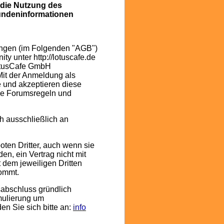
 die Nutzung des
undeninformationen
ngen (im Folgenden "AGB")
ty unter http://lotuscafe.de
LotusCafe GmbH
 Mit der Anmeldung als
 und akzeptieren diese
ie Forumsregeln und
h ausschließlich an
oten Dritter, auch wenn sie
en, ein Vertrag nicht mit
 dem jeweiligen Dritten
kommt.
sabschluss gründlich
mulierung um
en Sie sich bitte an:
info