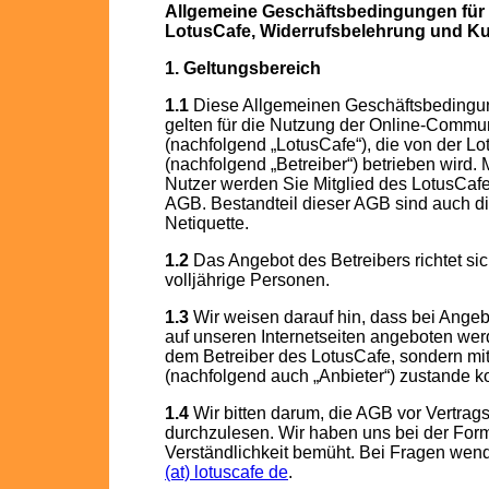
Allgemeine Geschäftsbedingungen für
LotusCafe, Widerrufsbelehrung und K
1. Geltungsbereich
1.1
Diese Allgemeinen Geschäftsbedingu
gelten für die Nutzung der Online-Communi
(nachfolgend „LotusCafe“), die von der 
(nachfolgend „Betreiber“) betrieben wird.
Nutzer werden Sie Mitglied des LotusCafe
AGB. Bestandteil dieser AGB sind auch d
Netiquette.
1.2
Das Angebot des Betreibers richtet sic
volljährige Personen.
1.3
Wir weisen darauf hin, dass bei Angeb
auf unseren Internetseiten angeboten werd
dem Betreiber des LotusCafe, sondern mit
(nachfolgend auch „Anbieter“) zustande 
1.4
Wir bitten darum, die AGB vor Vertrag
durchzulesen. Wir haben uns bei der For
Verständlichkeit bemüht. Bei Fragen wend
(at) lotuscafe de
.